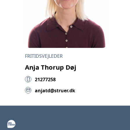
FRITIDSVEJLEDER
Anja Thorup Døj
smartphone
21277258
mail
anjatd@struer.dk